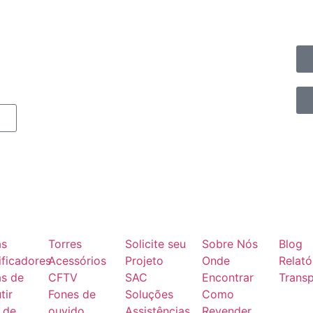
as
Torres
Solicite seu
Sobre Nós
Blog
ficadores
Acessórios
Projeto
Onde
Relató
as de
CFTV
SAC
Encontrar
Transp
tir
Fones de
Soluções
Como
 de
ouvido
Assistências
Revender