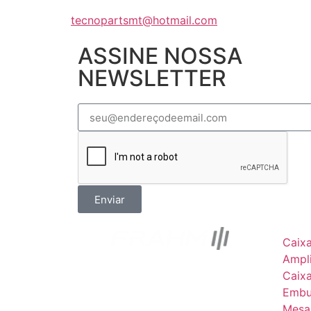
tecnopartsmt@hotmail.com
ASSINE NOSSA
NEWSLETTER
Enviar
Caix
Ampli
Caix
Embu
Mesa