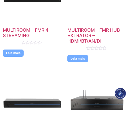
MULTIROOM – FMR 4
MULTIROOM – FMR HUB
STREAMING
EXTRATOR –
HDMI/BT/AN/DI
Avaliação
0
Leia mais
Avaliação
de
0
Leia mais
5
de
5