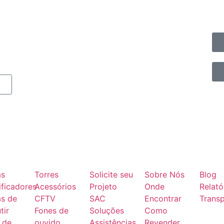
as
Torres
Solicite seu
Sobre Nós
Blog
ficadores
Acessórios
Projeto
Onde
Relató
as de
CFTV
SAC
Encontrar
Transp
tir
Fones de
Soluções
Como
 de
ouvido
Assistências
Revender