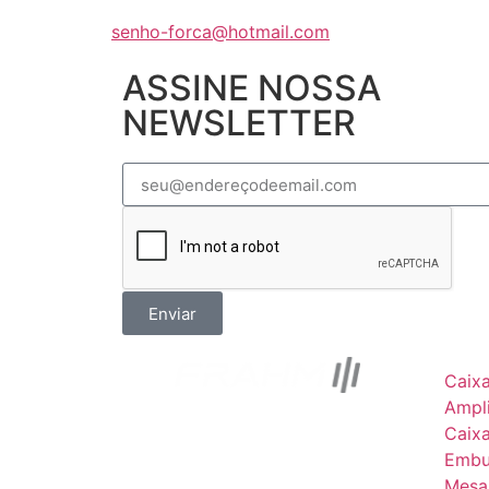
senho-forca@hotmail.com
ASSINE NOSSA
NEWSLETTER
Enviar
Caix
Ampli
Caix
Embu
Mesa