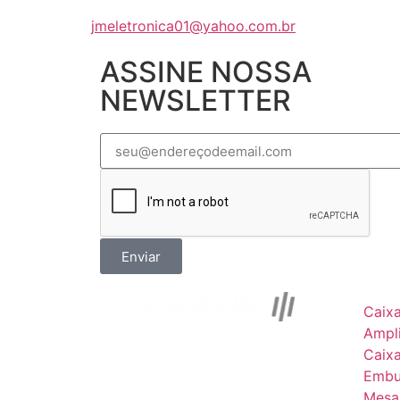
jmeletronica01@yahoo.com.br
ASSINE NOSSA
NEWSLETTER
Enviar
Caix
Ampli
Caix
Embu
Mesa