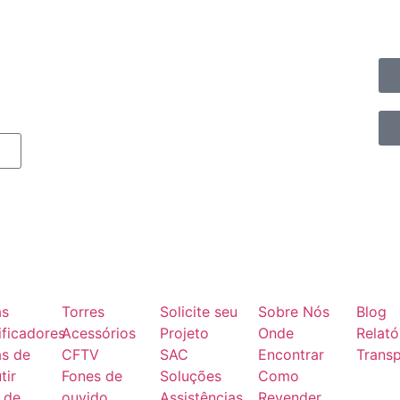
as
Torres
Solicite seu
Sobre Nós
Blog
ficadores
Acessórios
Projeto
Onde
Relató
as de
CFTV
SAC
Encontrar
Transp
tir
Fones de
Soluções
Como
 de
ouvido
Assistências
Revender