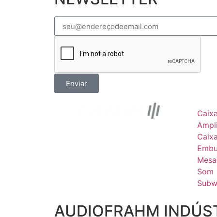
Enviar
Caix
Ampli
Caix
Embu
Mesa
Som
Subw
AUDIOFRAHM INDÚST