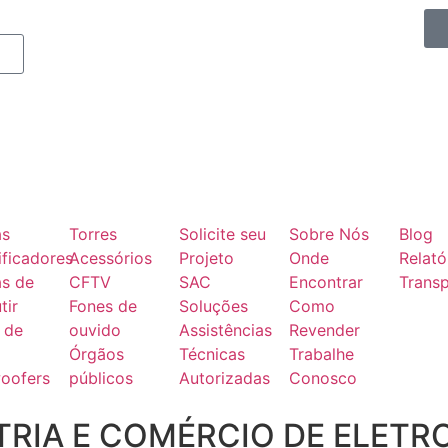
as
Torres
Solicite seu
Sobre Nós
Blog
ficadores
Acessórios
Projeto
Onde
Relató
as de
CFTV
SAC
Encontrar
Transp
tir
Fones de
Soluções
Como
 de
ouvido
Assistências
Revender
Órgãos
Técnicas
Trabalhe
oofers
públicos
Autorizadas
Conosco
RIA E COMÉRCIO DE ELETR