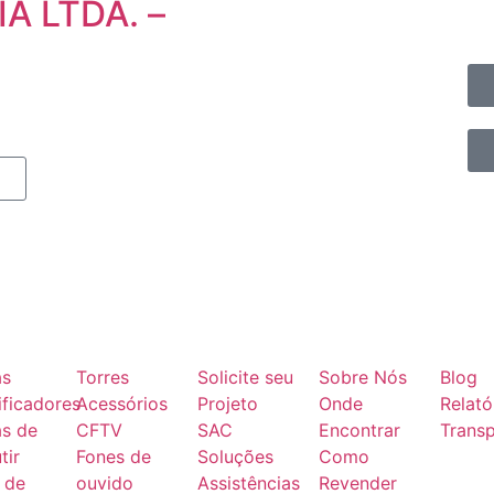
 LTDA. –
as
Torres
Solicite seu
Sobre Nós
Blog
ficadores
Acessórios
Projeto
Onde
Relató
as de
CFTV
SAC
Encontrar
Transp
tir
Fones de
Soluções
Como
 de
ouvido
Assistências
Revender