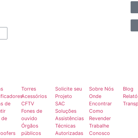
as
Torres
Solicite seu
Sobre Nós
Blog
ficadores
Acessórios
Projeto
Onde
Relató
as de
CFTV
SAC
Encontrar
Transp
tir
Fones de
Soluções
Como
 de
ouvido
Assistências
Revender
Órgãos
Técnicas
Trabalhe
oofers
públicos
Autorizadas
Conosco