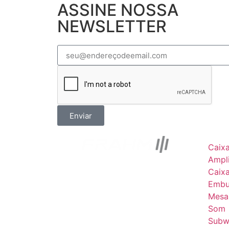
ASSINE NOSSA
NEWSLETTER
Enviar
Caix
Ampli
Caix
Embu
Mesa
Som
Subw