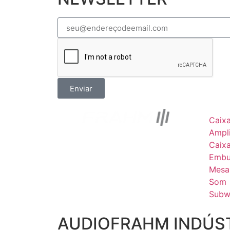
Enviar
Caix
Ampli
Caix
Embu
Mesa
Som
Subw
AUDIOFRAHM INDÚST