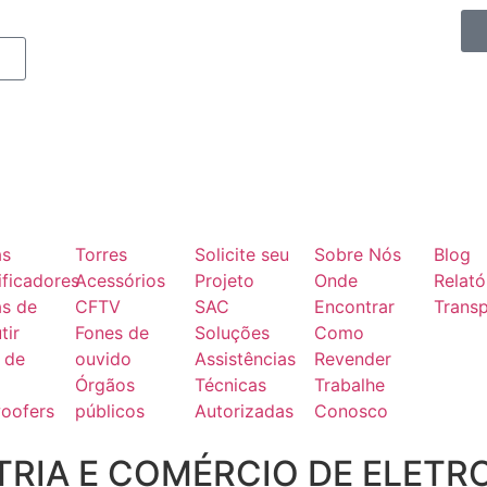
as
Torres
Solicite seu
Sobre Nós
Blog
ficadores
Acessórios
Projeto
Onde
Relató
as de
CFTV
SAC
Encontrar
Transp
tir
Fones de
Soluções
Como
 de
ouvido
Assistências
Revender
Órgãos
Técnicas
Trabalhe
oofers
públicos
Autorizadas
Conosco
RIA E COMÉRCIO DE ELETR