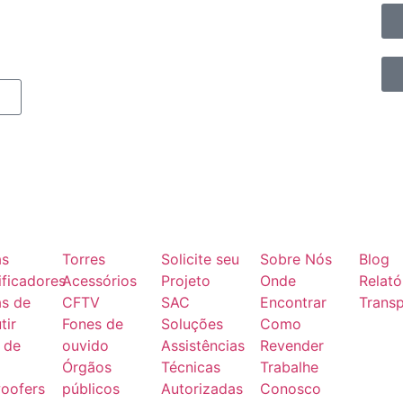
as
Torres
Solicite seu
Sobre Nós
Blog
ficadores
Acessórios
Projeto
Onde
Relató
as de
CFTV
SAC
Encontrar
Transp
tir
Fones de
Soluções
Como
 de
ouvido
Assistências
Revender
Órgãos
Técnicas
Trabalhe
oofers
públicos
Autorizadas
Conosco