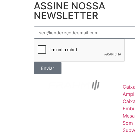
ASSINE NOSSA
NEWSLETTER
Enviar
Caix
Ampli
Caix
Embu
Mesa
Som
Subw