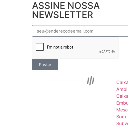
ASSINE NOSSA
NEWSLETTER
Enviar
Caix
Ampli
Caix
Embu
Mesa
Som
Subw