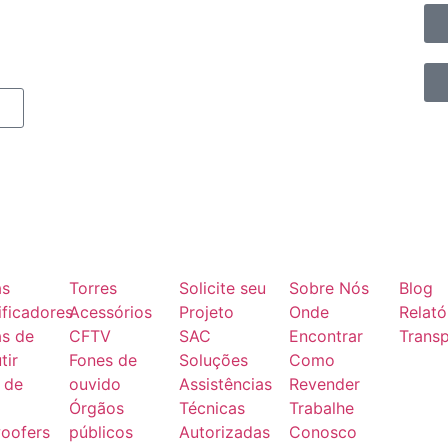
as
Torres
Solicite seu
Sobre Nós
Blog
ficadores
Acessórios
Projeto
Onde
Relató
as de
CFTV
SAC
Encontrar
Transp
tir
Fones de
Soluções
Como
 de
ouvido
Assistências
Revender
Órgãos
Técnicas
Trabalhe
oofers
públicos
Autorizadas
Conosco