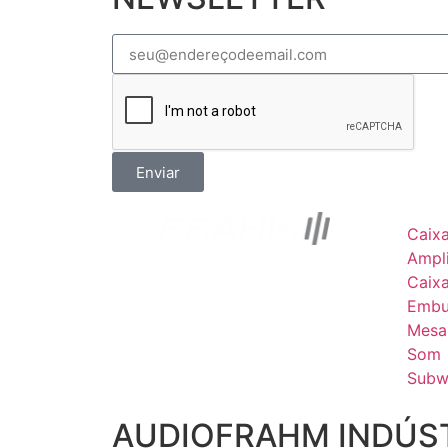
Enviar
Caix
Ampli
Caix
Embu
Mesa
Som
Subw
AUDIOFRAHM INDÚST