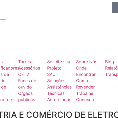
as
Torres
Solicite seu
Sobre Nós
Blog
ficadores
Acessórios
Projeto
Onde
Relató
as de
CFTV
SAC
Encontrar
Transp
tir
Fones de
Soluções
Como
 de
ouvido
Assistências
Revender
Órgãos
Técnicas
Trabalhe
oofers
públicos
Autorizadas
Conosco
RIA E COMÉRCIO DE ELETR