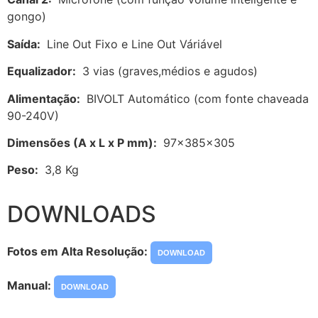
gongo)
Saída:
Line Out Fixo e Line Out Váriável
Equalizador:
3 vias (graves,médios e agudos)
Alimentação:
BIVOLT Automático (com fonte chaveada
90-240V)
Dimensões (A x L x P mm):
97x385x305
Peso:
3,8 Kg
DOWNLOADS
Fotos em Alta Resolução:
DOWNLOAD
Manual:
DOWNLOAD