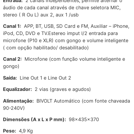
Entrada:
2 canais independentes, permite alternar o
áudio de cada canal através de chave seletora MIC,
stereo ( R Ou L) aux 2, aux 1 /usb
Canal 1:
APP, BT, USB, SD Card e FM, Auxiliar – iPhone,
iPod, CD, DVD e TV.Estereo imput l/2 entrada para
microfone (P10 e XLR) com gongo e volume inteligente
( com opção habilitado/ desabilitado)
Canal 2:
Microfone (com função volume inteligente e
gongo)
Saída:
Line Out 1 e Line Out 2
Equalizador:
2 vias (graves e agudos)
Alimentação:
BIVOLT Automático (com fonte chaveada
90-240V)
Dimensões (A x L x P mm):
98x435x370
Peso:
4,9 Kg