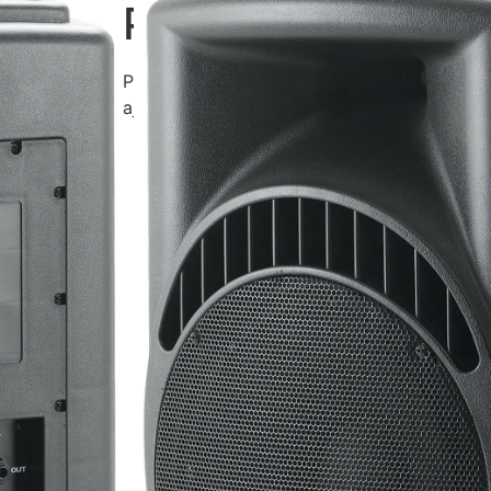
PL10
Pode ser posicionada em pedestais através
ajustável.