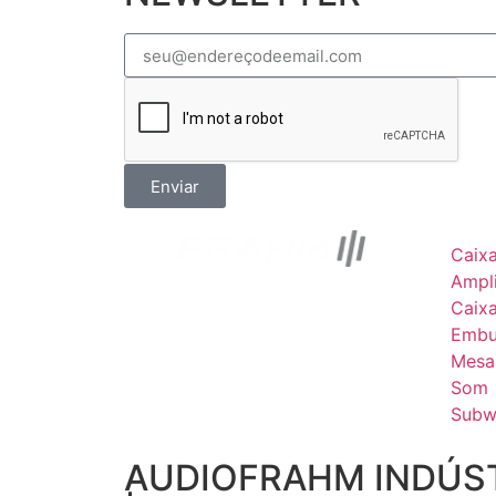
Enviar
Caix
Ampli
Caix
Embu
Mesa
Som
Subw
AUDIOFRAHM INDÚST