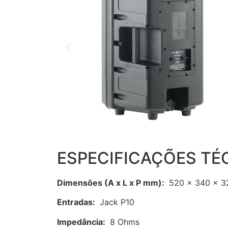
ESPECIFICAÇÕES TÉ
Dimensões (A x L x P mm):
520 x 340 x 3
Entradas:
Jack P10
Impedância:
8 Ohms