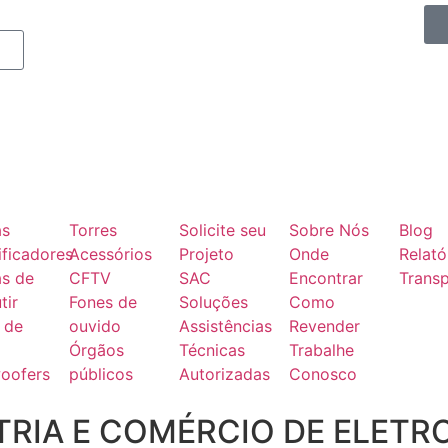
as
Torres
Solicite seu
Sobre Nós
Blog
ficadores
Acessórios
Projeto
Onde
Relató
as de
CFTV
SAC
Encontrar
Transp
tir
Fones de
Soluções
Como
 de
ouvido
Assistências
Revender
Órgãos
Técnicas
Trabalhe
oofers
públicos
Autorizadas
Conosco
RIA E COMÉRCIO DE ELETR