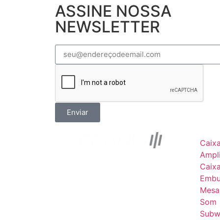
ASSINE NOSSA
NEWSLETTER
Enviar
Caix
Ampli
Caix
Embu
Mesa
Som
Subw