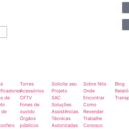
as
Torres
Solicite seu
Sobre Nós
Blog
ficadores
Acessórios
Projeto
Onde
Relató
as de
CFTV
SAC
Encontrar
Transp
tir
Fones de
Soluções
Como
 de
ouvido
Assistências
Revender
Órgãos
Técnicas
Trabalhe
oofers
públicos
Autorizadas
Conosco