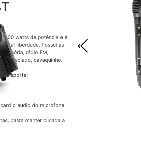
BT
i 500 watts de potência e é
 total liberdade. Possui as
e memória, rádio FM,
olão, teclado, cavaquinho.
u transporte;
 card o áudio do microfone
tas, basta manter clicada a