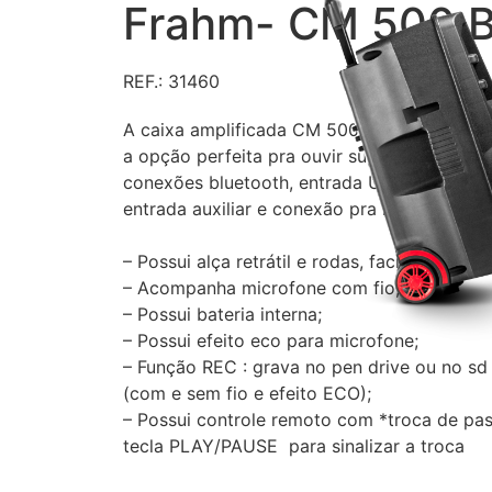
Frahm- CM 500 
REF.: 31460
A caixa amplificada CM 500 da Frahm possu
a opção perfeita pra ouvir suas músicas com
conexões bluetooth, entrada USB, cartão d
entrada auxiliar e conexão pra microfone, vi
– Possui alça retrátil e rodas, facilitando se
– Acompanha microfone com fio;
– Possui bateria interna;
– Possui efeito eco para microfone;
– Função REC : grava no pen drive ou no sd
(com e sem fio e efeito ECO);
– Possui controle remoto com *troca de pas
tecla PLAY/PAUSE para sinalizar a troca