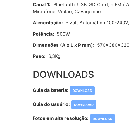
Canal 1:
Bluetooth, USB, SD Card, e FM / Aux
Microfone, Violão, Cavaquinho.
Alimentação:
Bivolt Automático 100-240V, B
Potência:
500W
Dimensões (A x L x P mm):
570x380x320
Peso:
6,3Kg
DOWNLOADS
Guia da bateria:
DOWNLOAD
Guia do usuário:
DOWNLOAD
Fotos em alta resolução:
DOWNLOAD