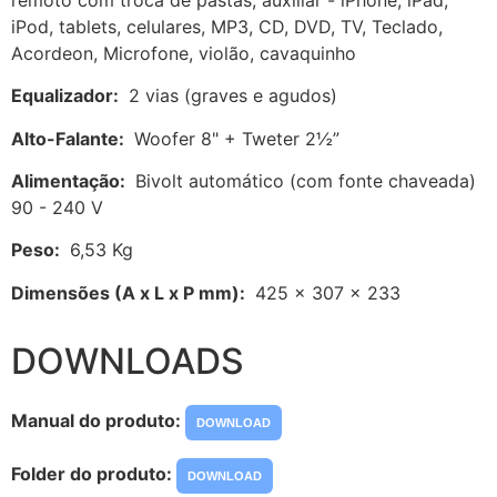
iPod, tablets, celulares, MP3, CD, DVD, TV, Teclado,
Acordeon, Microfone, violão, cavaquinho
Equalizador:
2 vias (graves e agudos)
Alto-Falante:
Woofer 8" + Tweter 2½”
Alimentação:
Bivolt automático (com fonte chaveada)
90 - 240 V
Peso:
6,53 Kg
Dimensões (A x L x P mm):
425 x 307 x 233
DOWNLOADS
Manual do produto:
DOWNLOAD
Folder do produto:
DOWNLOAD