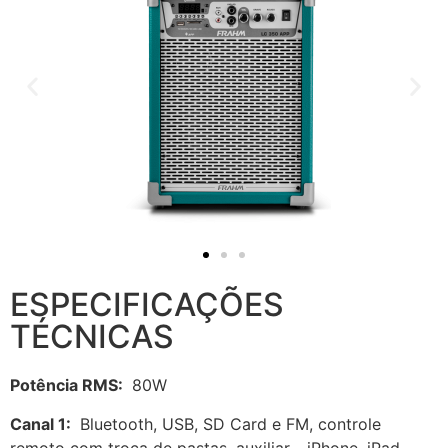
ESPECIFICAÇÕES
TÉCNICAS
Potência RMS:
80W
Canal 1:
Bluetooth, USB, SD Card e FM, controle
remoto com troca de pastas, auxiliar - iPhone, iPad,