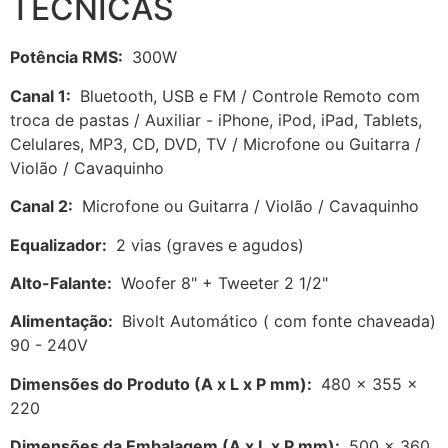
TÉCNICAS
Potência RMS:
300W
Canal 1:
Bluetooth, USB e FM / Controle Remoto com
troca de pastas / Auxiliar - iPhone, iPod, iPad, Tablets,
Celulares, MP3, CD, DVD, TV / Microfone ou Guitarra /
Violão / Cavaquinho
Canal 2:
Microfone ou Guitarra / Violão / Cavaquinho
Equalizador:
2 vias (graves e agudos)
Alto-Falante:
Woofer 8" + Tweeter 2 1/2"
Alimentação:
Bivolt Automático ( com fonte chaveada)
90 - 240V
Dimensões do Produto (A x L x P mm):
480 x 355 x
220
Dimensões da Embalagem (A x L x P mm):
500 x 360