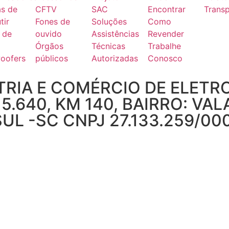
as de
CFTV
SAC
Encontrar
Transp
tir
Fones de
Soluções
Como
 de
ouvido
Assistências
Revender
Órgãos
Técnicas
Trabalhe
oofers
públicos
Autorizadas
Conosco
RIA E COMÉRCIO DE ELETR
 5.640, KM 140, BAIRRO: VA
 SUL -SC CNPJ 27.133.259/00