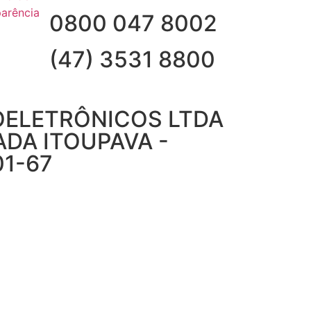
arência
0800 047 8002
(47) 3531 8800
OELETRÔNICOS LTDA
LADA ITOUPAVA -
01-67