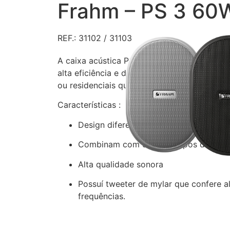
Frahm – PS 3 60
REF.: 31102 / 31103
A caixa acústica PS 3 foi desenvolvida par
alta eficiência e design diferenciado. Ideal
ou residenciais que prezam pela elegância, 
Características :
Design diferenciado
Combinam com diversos tipos de amb
Alta qualidade sonora
Possuí tweeter de mylar que confere al
frequências.