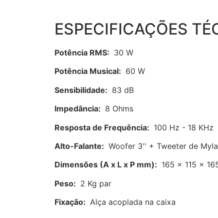
ESPECIFICAÇÕES TÉ
Potência RMS:
30 W
Potência Musical:
60 W
Sensibilidade:
83 dB
Impedância:
8 Ohms
Resposta de Frequência:
100 Hz - 18 KHz
Alto-Falante:
Woofer 3'' + Tweeter de Myla
Dimensões (A x L x P mm):
165 x 115 x 16
Peso:
2 Kg par
Fixação:
Alça acoplada na caixa