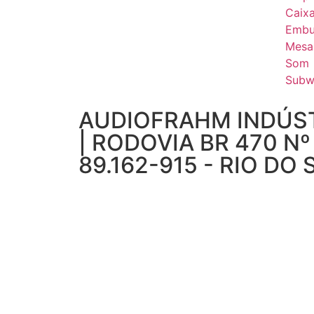
Caix
Embu
Mesa
Som
Subw
AUDIOFRAHM INDÚST
| RODOVIA BR 470 Nº
89.162-915 - RIO DO