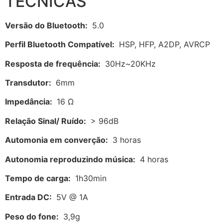
TÉCNICAS
Versão do Bluetooth:
5.0
Perfil Bluetooth Compatível:
HSP, HFP, A2DP, AVRCP
Resposta de frequência:
30Hz~20KHz
Transdutor:
6mm
Impedância:
16 Ω
Relação Sinal/ Ruído:
> 96dB
Automonia em converção:
3 horas
Autonomia reproduzindo música:
4 horas
Tempo de carga:
1h30min
Entrada DC:
5V @ 1A
Peso do fone:
3,9g