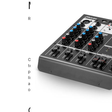
MXF 4 BT
REF.: 31591
Mesas de Som
Bluetoo
Os mixers da Frahm, linha MXF BT, são a op
técnicos que buscam qualidade, excelente P
praticidade no seu dia-a-dia. De montagem
linha MXF BT podem ser utilizados em bares, 
auditórios e pubs. Bandas também terão na
opção para seus shows.
Características: