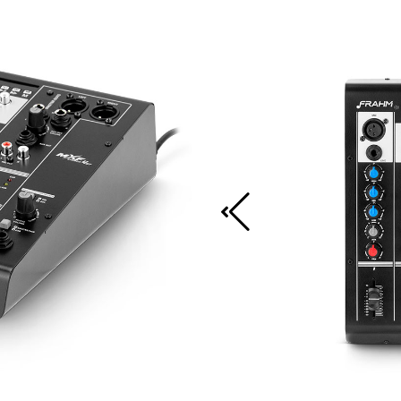
 MXF BT
th
ção perfeita para músicos e
RÉ, conectividade e
 simples, os modelos da
restaurantes, igrejas,
 linha MXF BT uma excelente