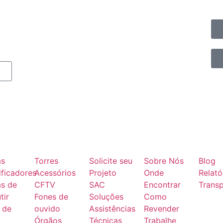
as
Torres
Solicite seu
Sobre Nós
Blog
ficadores
Acessórios
Projeto
Onde
Relató
as de
CFTV
SAC
Encontrar
Transp
tir
Fones de
Soluções
Como
 de
ouvido
Assistências
Revender
Órgãos
Técnicas
Trabalhe