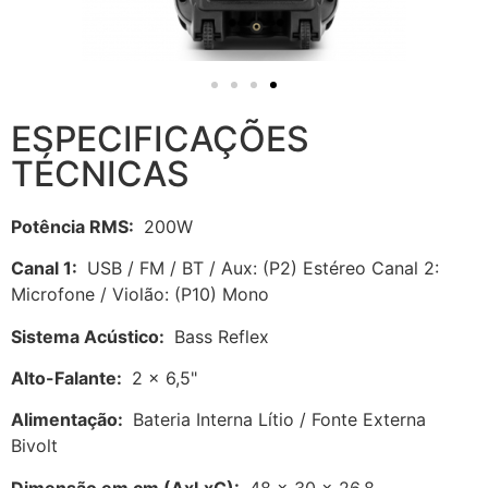
ESPECIFICAÇÕES
TÉCNICAS
Potência RMS:
200W
Canal 1:
USB / FM / BT / Aux: (P2) Estéreo Canal 2:
Microfone / Violão: (P10) Mono
Sistema Acústico:
Bass Reflex
Alto-Falante:
2 x 6,5"
Alimentação:
Bateria Interna Lítio / Fonte Externa
Bivolt
Dimensão em cm (AxLxC):
48 x 30 x 26,8