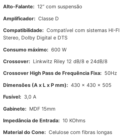
Alto-Falante:
12” com suspensão
Amplificador:
Classe D
Compatibilidade:
Compatível com sistemas HI-FI
Stereo, Dolby Digital e DTS
Consumo máximo:
600 W
Crossover:
Linkwitz Riley 12 dB/8 e 24dB/8
Crossover High Pass de Frequência Fixa:
50Hz
Dimensões (A x L x P mm):
430 x 430 x 505
Fusível:
3,0 A
Gabinete:
MDF 15mm
Impedância de Entrada:
10 KOhms
Material do Cone:
Celulose com fibras longas