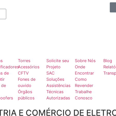
as
Torres
Solicite seu
Sobre Nós
Blog
ficadores
Acessórios
Projeto
Onde
Relató
as de
CFTV
SAC
Encontrar
Transp
tir
Fones de
Soluções
Como
 de
ouvido
Assistências
Revender
Órgãos
Técnicas
Trabalhe
oofers
públicos
Autorizadas
Conosco
RIA E COMÉRCIO DE ELETR