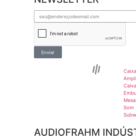
Enviar
Caix
Ampli
Caix
Embu
Mesa
Som
Subw
AUDIOFRAHM INDÚST