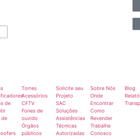
as
Torres
Solicite seu
Sobre Nós
Blog
ficadores
Acessórios
Projeto
Onde
Relató
as de
CFTV
SAC
Encontrar
Transp
tir
Fones de
Soluções
Como
 de
ouvido
Assistências
Revender
Órgãos
Técnicas
Trabalhe
oofers
públicos
Autorizadas
Conosco