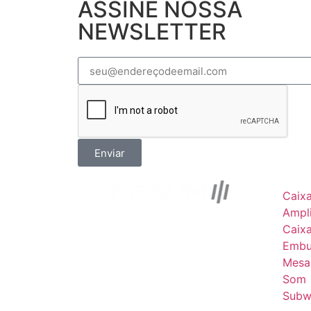
ASSINE NOSSA
NEWSLETTER
Enviar
Caix
Ampli
Caix
Embu
Mesa
Som
Subw