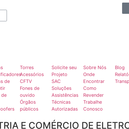
as
Torres
Solicite seu
Sobre Nós
Blog
ficadores
Acessórios
Projeto
Onde
Relató
as de
CFTV
SAC
Encontrar
Transp
tir
Fones de
Soluções
Como
 de
ouvido
Assistências
Revender
Órgãos
Técnicas
Trabalhe
oofers
públicos
Autorizadas
Conosco
RIA E COMÉRCIO DE ELETR