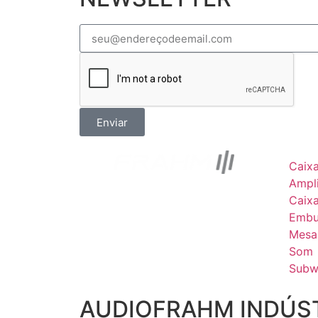
Enviar
Caix
Ampli
Caix
Embu
Mesa
Som
Subw
AUDIOFRAHM INDÚST