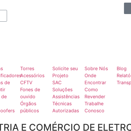
as
Torres
Solicite seu
Sobre Nós
Blog
ficadores
Acessórios
Projeto
Onde
Relató
as de
CFTV
SAC
Encontrar
Transp
tir
Fones de
Soluções
Como
 de
ouvido
Assistências
Revender
Órgãos
Técnicas
Trabalhe
oofers
públicos
Autorizadas
Conosco
RIA E COMÉRCIO DE ELETR