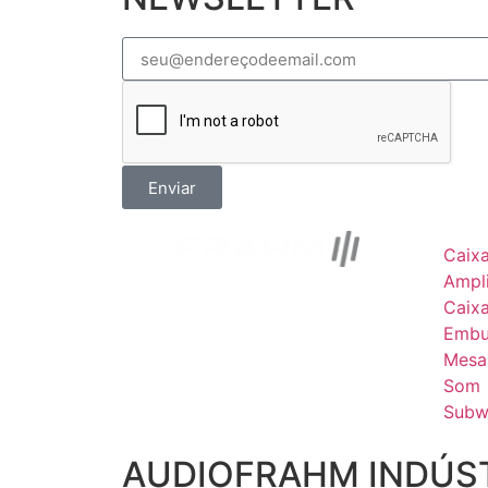
Enviar
Caix
Ampli
Caix
Embu
Mesa
Som
Subw
AUDIOFRAHM INDÚST