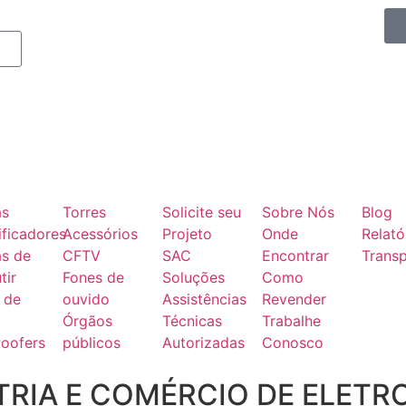
as
Torres
Solicite seu
Sobre Nós
Blog
ficadores
Acessórios
Projeto
Onde
Relató
as de
CFTV
SAC
Encontrar
Transp
tir
Fones de
Soluções
Como
 de
ouvido
Assistências
Revender
Órgãos
Técnicas
Trabalhe
oofers
públicos
Autorizadas
Conosco
RIA E COMÉRCIO DE ELETR