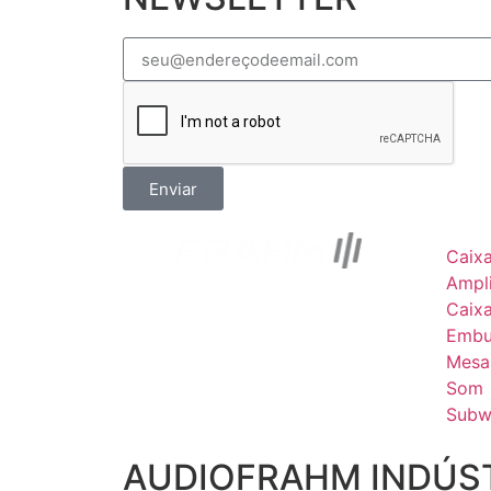
Enviar
Caix
Ampli
Caix
Embu
Mesa
Som
Subw
AUDIOFRAHM INDÚST