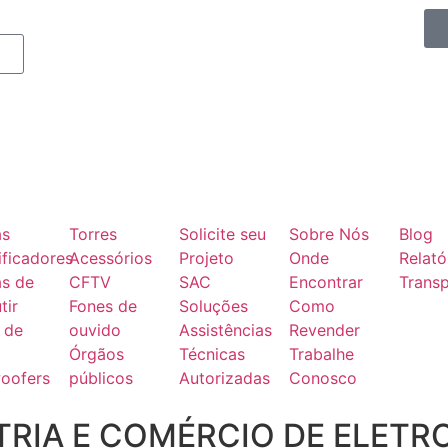
as
Torres
Solicite seu
Sobre Nós
Blog
ficadores
Acessórios
Projeto
Onde
Relató
as de
CFTV
SAC
Encontrar
Transp
tir
Fones de
Soluções
Como
 de
ouvido
Assistências
Revender
Órgãos
Técnicas
Trabalhe
oofers
públicos
Autorizadas
Conosco
RIA E COMÉRCIO DE ELETR