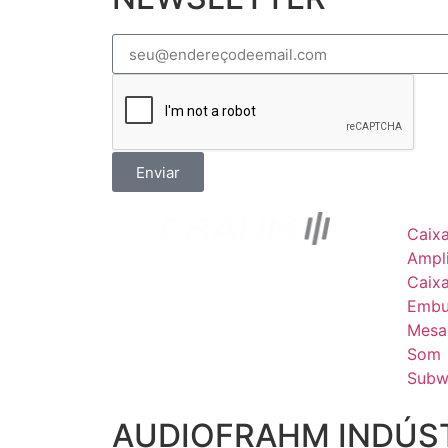
Enviar
Caix
Ampli
Caix
Embu
Mesa
Som
Subw
AUDIOFRAHM INDÚST