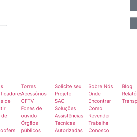
as
Torres
Solicite seu
Sobre Nós
Blog
ficadores
Acessórios
Projeto
Onde
Relató
as de
CFTV
SAC
Encontrar
Transp
tir
Fones de
Soluções
Como
 de
ouvido
Assistências
Revender
Órgãos
Técnicas
Trabalhe
oofers
públicos
Autorizadas
Conosco