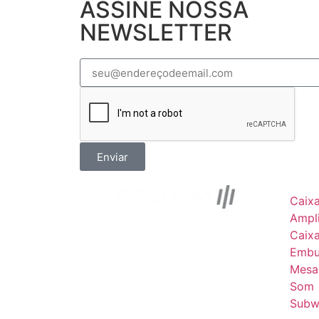
ASSINE NOSSA
NEWSLETTER
Enviar
Caix
Ampli
Caix
Embu
Mesa
Som
Subw