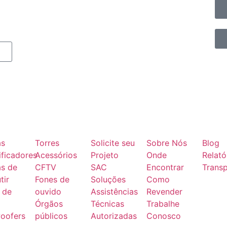
as
Torres
Solicite seu
Sobre Nós
Blog
ficadores
Acessórios
Projeto
Onde
Relató
as de
CFTV
SAC
Encontrar
Transp
tir
Fones de
Soluções
Como
 de
ouvido
Assistências
Revender
Órgãos
Técnicas
Trabalhe
oofers
públicos
Autorizadas
Conosco