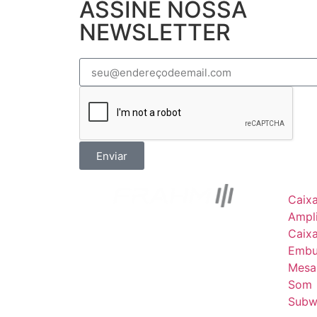
ASSINE NOSSA
NEWSLETTER
Enviar
Caix
Ampli
Caix
Embu
Mesa
Som
Subw