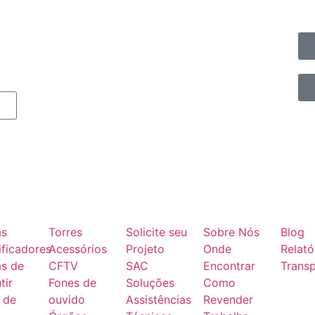
as
Torres
Solicite seu
Sobre Nós
Blog
ficadores
Acessórios
Projeto
Onde
Relató
as de
CFTV
SAC
Encontrar
Transp
tir
Fones de
Soluções
Como
 de
ouvido
Assistências
Revender