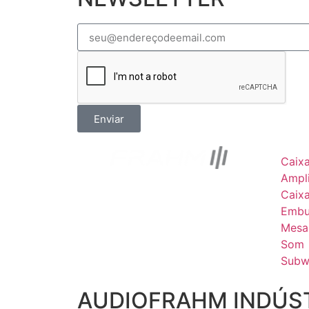
Enviar
Caix
Ampli
Caix
Embu
Mesa
Som
Subw
AUDIOFRAHM INDÚST