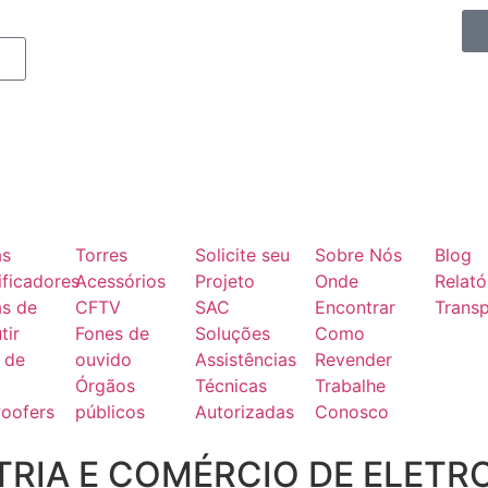
as
Torres
Solicite seu
Sobre Nós
Blog
ficadores
Acessórios
Projeto
Onde
Relató
as de
CFTV
SAC
Encontrar
Transp
tir
Fones de
Soluções
Como
 de
ouvido
Assistências
Revender
Órgãos
Técnicas
Trabalhe
oofers
públicos
Autorizadas
Conosco
RIA E COMÉRCIO DE ELETR