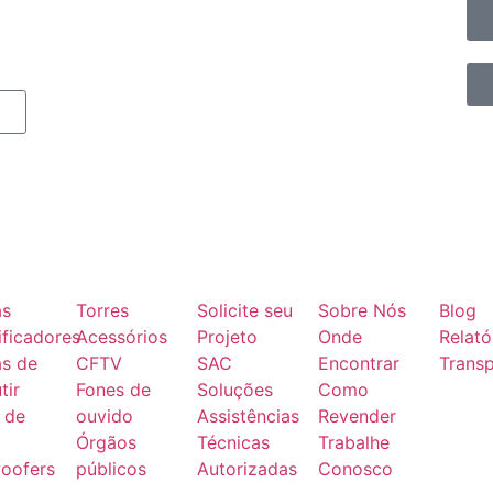
as
Torres
Solicite seu
Sobre Nós
Blog
ficadores
Acessórios
Projeto
Onde
Relató
as de
CFTV
SAC
Encontrar
Transp
tir
Fones de
Soluções
Como
 de
ouvido
Assistências
Revender
Órgãos
Técnicas
Trabalhe
oofers
públicos
Autorizadas
Conosco