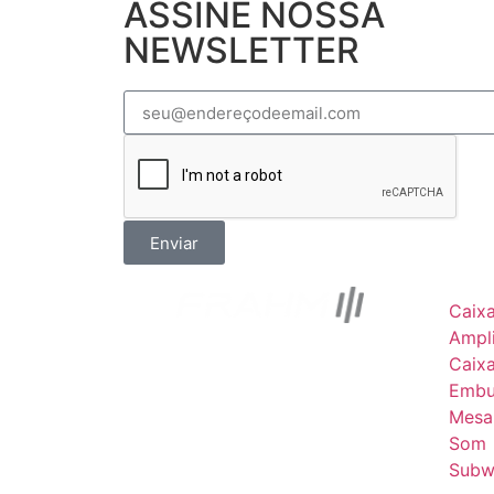
ASSINE NOSSA
NEWSLETTER
Enviar
Caix
Ampli
Caix
Embu
Mesa
Som
Subw