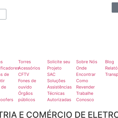
as
Torres
Solicite seu
Sobre Nós
Blog
ficadores
Acessórios
Projeto
Onde
Relató
as de
CFTV
SAC
Encontrar
Transp
tir
Fones de
Soluções
Como
 de
ouvido
Assistências
Revender
Órgãos
Técnicas
Trabalhe
oofers
públicos
Autorizadas
Conosco
RIA E COMÉRCIO DE ELETR