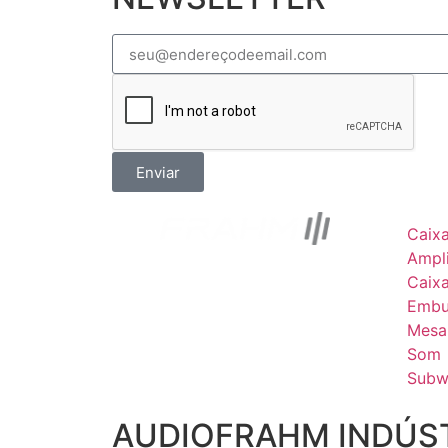
Enviar
Caix
Ampli
Caix
Embu
Mesa
Som
Subw
AUDIOFRAHM INDÚST