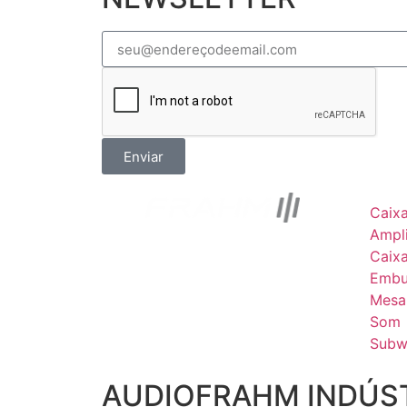
Enviar
Caix
Ampli
Caix
Embu
Mesa
Som
Subw
AUDIOFRAHM INDÚST