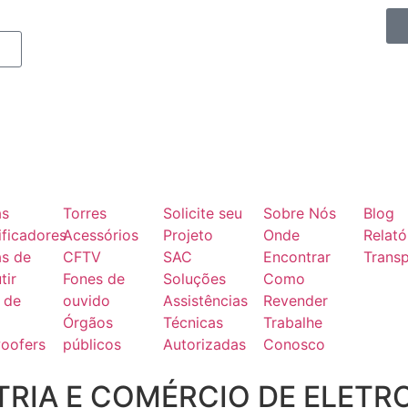
as
Torres
Solicite seu
Sobre Nós
Blog
ficadores
Acessórios
Projeto
Onde
Relató
as de
CFTV
SAC
Encontrar
Transp
tir
Fones de
Soluções
Como
 de
ouvido
Assistências
Revender
Órgãos
Técnicas
Trabalhe
oofers
públicos
Autorizadas
Conosco
RIA E COMÉRCIO DE ELETR