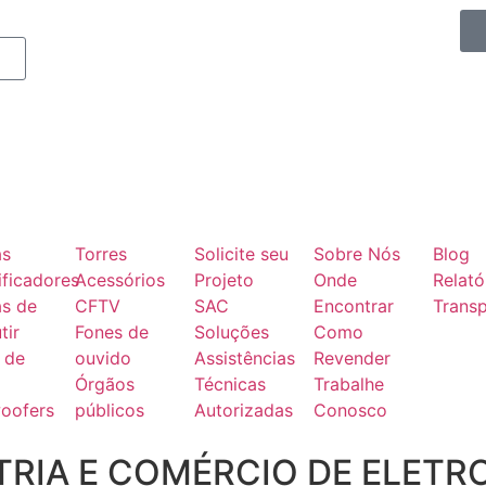
as
Torres
Solicite seu
Sobre Nós
Blog
ficadores
Acessórios
Projeto
Onde
Relató
as de
CFTV
SAC
Encontrar
Transp
tir
Fones de
Soluções
Como
 de
ouvido
Assistências
Revender
Órgãos
Técnicas
Trabalhe
oofers
públicos
Autorizadas
Conosco
RIA E COMÉRCIO DE ELETR