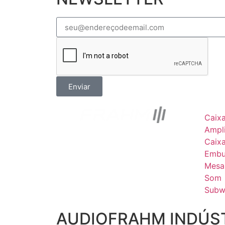
Enviar
Caix
Ampli
Caix
Embu
Mesa
Som
Subw
AUDIOFRAHM INDÚST