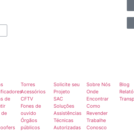
as
Torres
Solicite seu
Sobre Nós
Blog
ficadores
Acessórios
Projeto
Onde
Relató
as de
CFTV
SAC
Encontrar
Transp
tir
Fones de
Soluções
Como
 de
ouvido
Assistências
Revender
Órgãos
Técnicas
Trabalhe
oofers
públicos
Autorizadas
Conosco