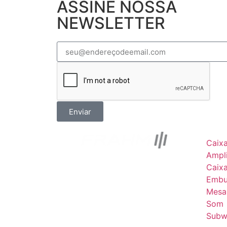
ASSINE NOSSA
NEWSLETTER
Enviar
Caix
Ampli
Caix
Embu
Mesa
Som
Subw