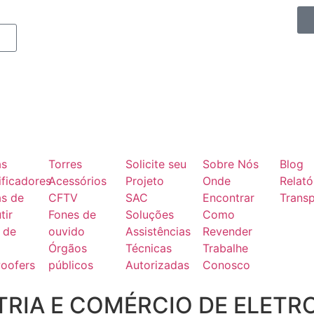
as
Torres
Solicite seu
Sobre Nós
Blog
ficadores
Acessórios
Projeto
Onde
Relató
as de
CFTV
SAC
Encontrar
Transp
tir
Fones de
Soluções
Como
 de
ouvido
Assistências
Revender
Órgãos
Técnicas
Trabalhe
oofers
públicos
Autorizadas
Conosco
RIA E COMÉRCIO DE ELETR