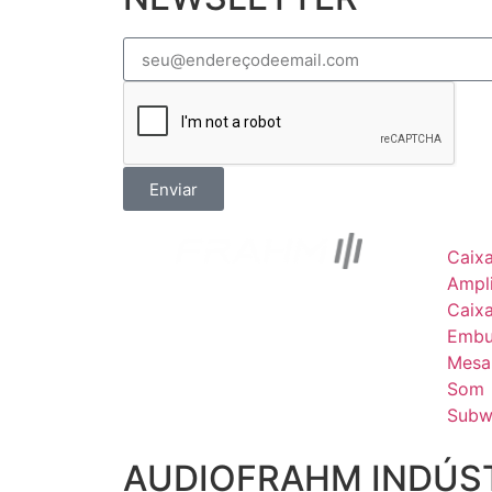
Enviar
Caix
Ampli
Caix
Embu
Mesa
Som
Subw
AUDIOFRAHM INDÚST