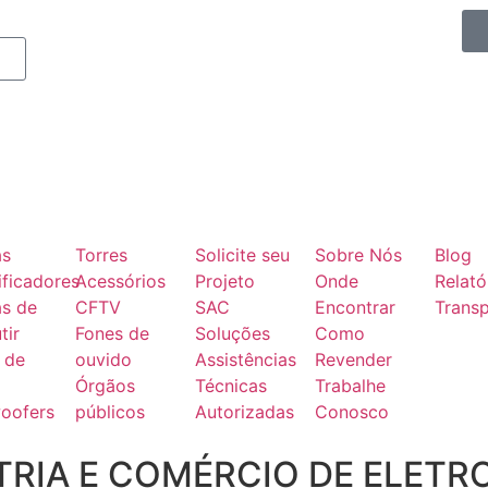
as
Torres
Solicite seu
Sobre Nós
Blog
ficadores
Acessórios
Projeto
Onde
Relató
as de
CFTV
SAC
Encontrar
Transp
tir
Fones de
Soluções
Como
 de
ouvido
Assistências
Revender
Órgãos
Técnicas
Trabalhe
oofers
públicos
Autorizadas
Conosco
RIA E COMÉRCIO DE ELETR