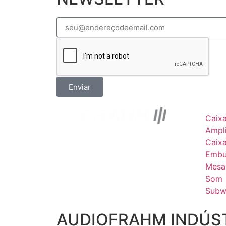
Enviar
Caix
Ampli
Caix
Embu
Mesa
Som
Subw
AUDIOFRAHM INDÚST