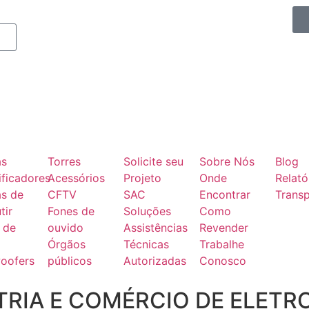
as
Torres
Solicite seu
Sobre Nós
Blog
ficadores
Acessórios
Projeto
Onde
Relató
as de
CFTV
SAC
Encontrar
Transp
tir
Fones de
Soluções
Como
 de
ouvido
Assistências
Revender
Órgãos
Técnicas
Trabalhe
oofers
públicos
Autorizadas
Conosco
RIA E COMÉRCIO DE ELETR