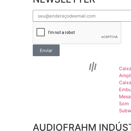
Enviar
Caix
Ampli
Caix
Embu
Mesa
Som
Subw
AUDIOFRAHM INDÚST