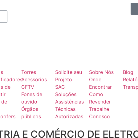
as
Torres
Solicite seu
Sobre Nós
Blog
ficadores
Acessórios
Projeto
Onde
Relató
as de
CFTV
SAC
Encontrar
Transp
tir
Fones de
Soluções
Como
 de
ouvido
Assistências
Revender
Órgãos
Técnicas
Trabalhe
oofers
públicos
Autorizadas
Conosco
RIA E COMÉRCIO DE ELETR