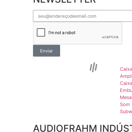
Enviar
Caix
Ampli
Caix
Embu
Mesa
Som
Subw
AUDIOFRAHM INDÚST