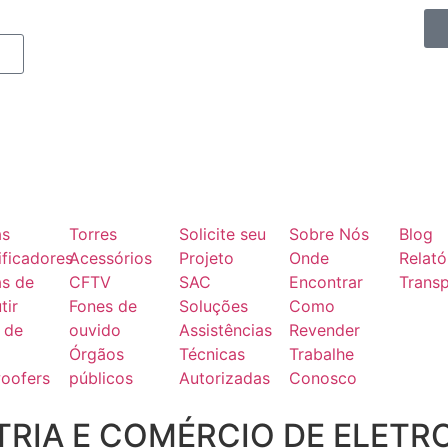
as
Torres
Solicite seu
Sobre Nós
Blog
ficadores
Acessórios
Projeto
Onde
Relató
as de
CFTV
SAC
Encontrar
Transp
tir
Fones de
Soluções
Como
 de
ouvido
Assistências
Revender
Órgãos
Técnicas
Trabalhe
oofers
públicos
Autorizadas
Conosco
RIA E COMÉRCIO DE ELETR