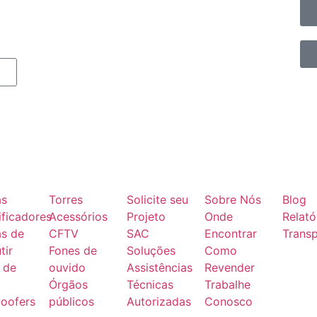
as
Torres
Solicite seu
Sobre Nós
Blog
ficadores
Acessórios
Projeto
Onde
Relató
as de
CFTV
SAC
Encontrar
Transp
tir
Fones de
Soluções
Como
 de
ouvido
Assistências
Revender
Órgãos
Técnicas
Trabalhe
oofers
públicos
Autorizadas
Conosco