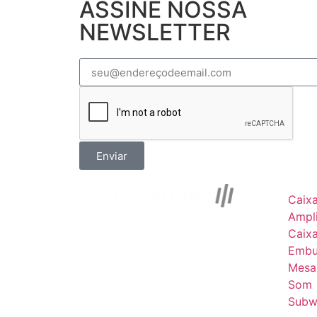
ASSINE NOSSA
NEWSLETTER
Enviar
Caix
Ampli
Caix
Embu
Mesa
Som
Subw