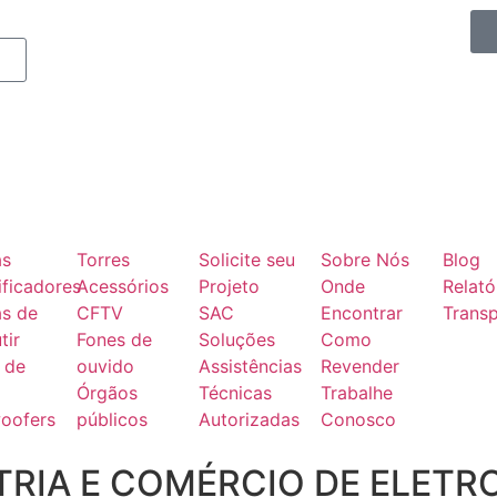
as
Torres
Solicite seu
Sobre Nós
Blog
ficadores
Acessórios
Projeto
Onde
Relató
as de
CFTV
SAC
Encontrar
Transp
tir
Fones de
Soluções
Como
 de
ouvido
Assistências
Revender
Órgãos
Técnicas
Trabalhe
oofers
públicos
Autorizadas
Conosco
RIA E COMÉRCIO DE ELETR