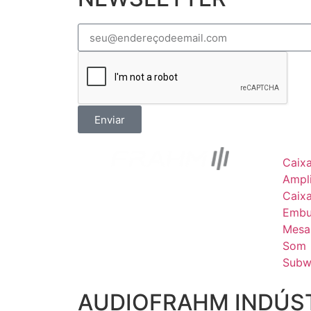
Enviar
Caix
Ampli
Caix
Embu
Mesa
Som
Subw
AUDIOFRAHM INDÚST