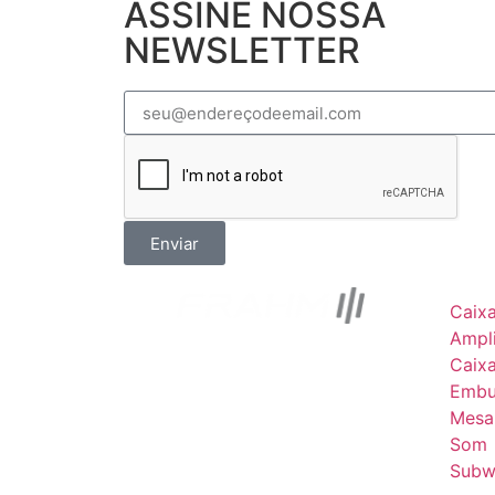
ASSINE NOSSA
NEWSLETTER
Enviar
Caix
Ampli
Caix
Embu
Mesa
Som
Subw