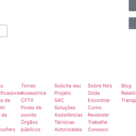
as
Torres
Solicite seu
Sobre Nós
Blog
ficadores
Acessórios
Projeto
Onde
Relató
as de
CFTV
SAC
Encontrar
Transp
tir
Fones de
Soluções
Como
 de
ouvido
Assistências
Revender
Órgãos
Técnicas
Trabalhe
oofers
públicos
Autorizadas
Conosco