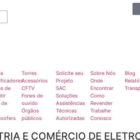
as
Torres
Solicite seu
Sobre Nós
Blog
ficadores
Acessórios
Projeto
Onde
Relató
as de
CFTV
SAC
Encontrar
Transp
tir
Fones de
Soluções
Como
 de
ouvido
Assistências
Revender
Órgãos
Técnicas
Trabalhe
oofers
públicos
Autorizadas
Conosco
RIA E COMÉRCIO DE ELETR