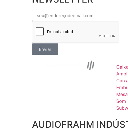
Enviar
Caix
Ampli
Caix
Embu
Mesa
Som
Subw
AUDIOFRAHM INDÚST