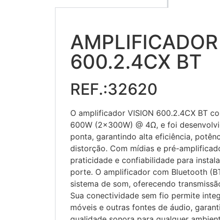
AMPLIFICADOR 
600.2.4CX BT
REF.:32620
O amplificador VISION 600.2.4CX BT c
600W (2x300W) @ 4Ω, e foi desenvolvi
ponta, garantindo alta eficiência, potên
distorção. Com mídias e pré-amplificad
praticidade e confiabilidade para insta
porte. O amplificador com Bluetooth (B
sistema de som, oferecendo transmissão
Sua conectividade sem fio permite integ
móveis e outras fontes de áudio, garanti
qualidade sonora para qualquer ambient