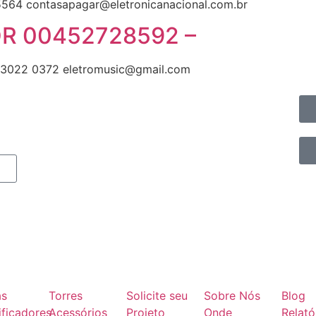
64 contasapagar@eletronicanacional.com.br
OR 00452728592 –
3022 0372 eletromusic@gmail.com
as
Torres
Solicite seu
Sobre Nós
Blog
ficadores
Acessórios
Projeto
Onde
Relató