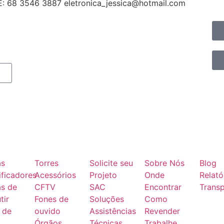
8 3546 3887 eletronica_jessica@hotmail.com
as
Torres
Solicite seu
Sobre Nós
Blog
ficadores
Acessórios
Projeto
Onde
Relató
as de
CFTV
SAC
Encontrar
Transp
tir
Fones de
Soluções
Como
 de
ouvido
Assistências
Revender
Órgãos
Técnicas
Trabalhe